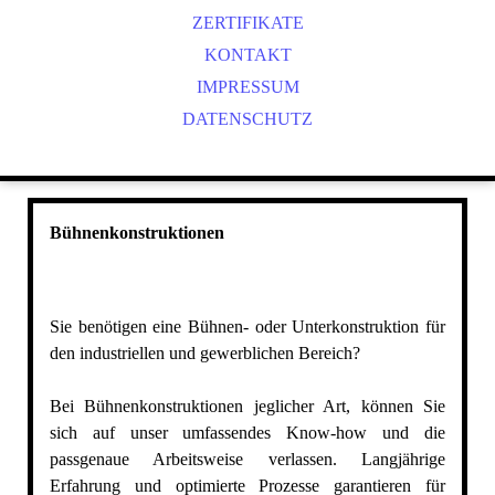
HALLENBAU
ZERTIFIKATE
BÜHNENKONSTRUKTIONEN
KONTAKT
TREPPEN & GELÄNDER
IMPRESSUM
SANIERUNGSARBEITEN
DATENSCHUTZ
DACH- UND WANDVERKLEIDUNGEN
INGENIEURLEISTUNGEN
KORROSIONSSCHUTZ
Bühnenkonstruktionen
Sie benötigen eine Bühnen- oder Unterkonstruktion für
den industriellen und gewerblichen Bereich?
Bei Bühnenkonstruktionen jeglicher Art, können Sie
sich auf unser umfassendes Know-how und die
passgenaue Arbeitsweise
verlassen. Langjährige
Erfahrung und optimierte Prozesse garantieren für